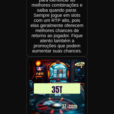
para identificar as
melhores combinações e
saiba quando parar.
Sempre jogue em slots
com um RTP alto, pois
elas geralmente oferecem
melhores chances de
retorno ao jogador. Fique
atento também a
promoções que podem
aumentar suas chances.