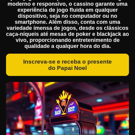
moderno e responsivo, o cassino garante uma
experiência de jogo fluida em qualquer
dispositivo, seja no computador ou no
smartphone. Além disso, conta com uma
variedade imensa de jogos, desde os clássicos
caça-níqueis até mesas de poker e blackjack ao
vivo, proporcionando entretenimento de
qualidade a qualquer hora do dia.
Inscreva-se e receba o presente
do Papai Noel