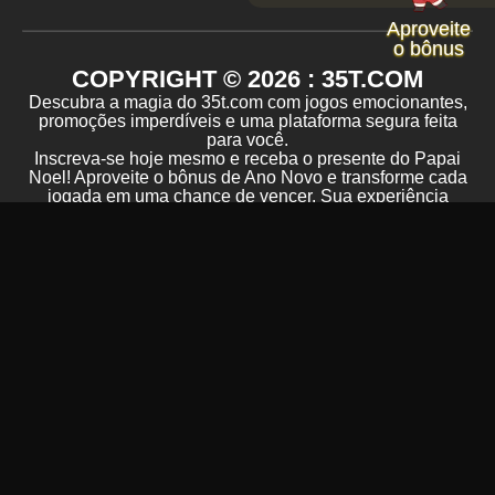
Aproveite
o bônus
COPYRIGHT ©
2026
: 35T.COM
Descubra a magia do 35t.com com jogos emocionantes,
promoções imperdíveis e uma plataforma segura feita
para você.
Inscreva-se hoje mesmo e receba o presente do Papai
Noel! Aproveite o bônus de Ano Novo e transforme cada
jogada em uma chance de vencer. Sua experiência
começa agora no 35t.com!
FORMAS DE PAGAMENTO ACEITAS