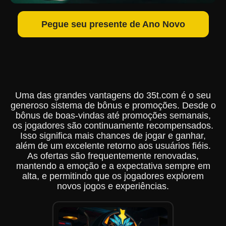
Pegue seu presente de Ano Novo
Uma das grandes vantagens do 35t.com é o seu
generoso sistema de bônus e promoções. Desde o
bônus de boas-vindas até promoções semanais,
os jogadores são continuamente recompensados.
Isso significa mais chances de jogar e ganhar,
além de um excelente retorno aos usuários fiéis.
As ofertas são frequentemente renovadas,
mantendo a emoção e a expectativa sempre em
alta, e permitindo que os jogadores explorem
novos jogos e experiências.