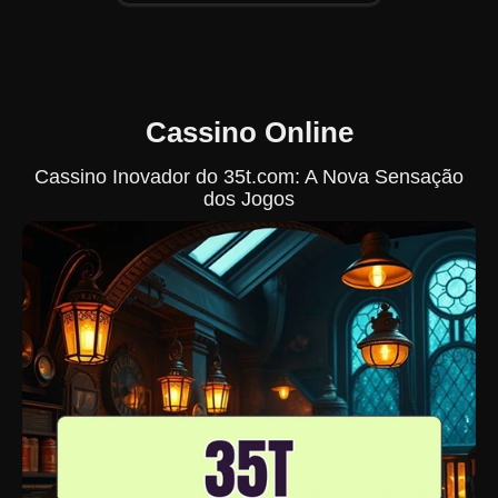
Cassino Online
Cassino Inovador do 35t.com: A Nova Sensação
dos Jogos