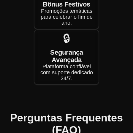
Bônus Festivos
Promoções temáticas
para celebrar o fim de
ano.
🔒
Segurança
Avançada
Plataforma confiável
com suporte dedicado
24/7.
Perguntas Frequentes
(FAQ)