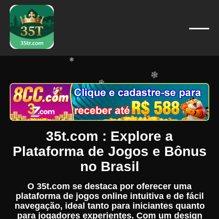
❄
❄
❄
❄
❄
❄
❄
❄
❄
❄
35t.com : Explore a
Plataforma de Jogos e Bônus
no Brasil
O 35t.com se destaca por oferecer uma
plataforma de jogos online intuitiva e de fácil
navegação, ideal tanto para iniciantes quanto
para jogadores experientes. Com um design