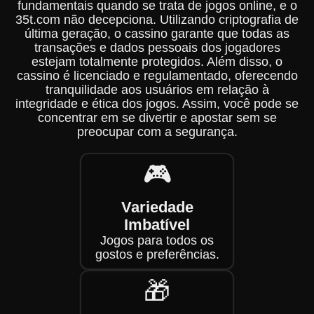
fundamentais quando se trata de jogos online, e o
35t.com não decepciona. Utilizando criptografia de
última geração, o cassino garante que todas as
transações e dados pessoais dos jogadores
estejam totalmente protegidos. Além disso, o
cassino é licenciado e regulamentado, oferecendo
tranquilidade aos usuários em relação à
integridade e ética dos jogos. Assim, você pode se
concentrar em se divertir e apostar sem se
preocupar com a segurança.
🎮
Variedade
Imbatível
Jogos para todos os
gostos e preferências.
🎁